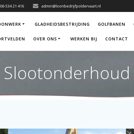
 06-534 21 416
admin@loonbedrijfpoldervaart.nl
LOONWERK
GLADHEIDSBESTRIJDING
GOLFBANEN
ORTVELDEN
OVER ONS
WERKEN BIJ
CONTACT
Slootonderhoud